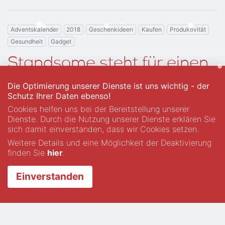
Adventskalender
2018
Geschenkideen
Kaufen
Produktivität
Gesundheit
Gadget
Standsome steht für einen
gesunden Arbeits- und
Die Optimierung unserer Dienste ist uns wichtig - der
Schutz Ihrer Daten ebenso!
Lebensstil
Cookies helfen uns bei der Bereitstellung unserer
Dienste. Durch die Nutzung unserer Dienste erklären Sie
von
Heiko Gimbel
in
Adventskalender
,
8 Jahre her
sich damit einverstanden, dass wir Cookies setzen.
Weitere Details und eine Möglichkeit der Deaktivierung
Für alle, die „Rücken haben“ ein MUSS – für alle
finden Sie
hier
.
anderen ein stilvolles Geschenk: Standsome ist ein
Stehschreibtisch, der so einfach wie genial ist. Die
Einverstanden
flachen Holzteile werden in verschiedenen Höhen
ineinander gesteckt und fertig ist das Möbelstück.
weiterlesen…