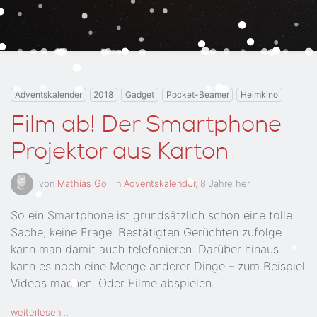
Adventskalender
2018
Gadget
Pocket-Beamer
Heimkino
Film ab! Der Smartphone
Projektor aus Karton
von
Mathias Goll
in
Adventskalender
,
8 Jahre her
So ein Smartphone ist grundsätzlich schon eine tolle
Sache, keine Frage. Bestätigten Gerüchten zufolge
kann man damit auch telefonieren. Darüber hinaus
kann es noch eine Menge anderer Dinge – zum Beispiel
Videos machen. Oder Filme abspielen.
weiterlesen…