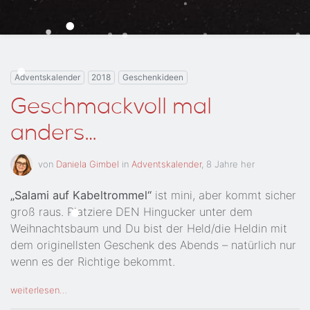
Adventskalender
2018
Geschenkideen
Geschmackvoll mal
anders…
von
Daniela Gimbel
in
Adventskalender
,
8 Jahre her
„Salami auf Kabeltrommel“
ist mini, aber kommt sicher
groß raus. Platziere DEN Hingucker unter dem
Weihnachtsbaum und Du bist der Held/die Heldin mit
dem originellsten Geschenk des Abends – natürlich nur
wenn es der Richtige bekommt.
weiterlesen…