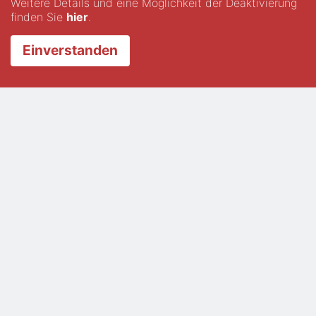
Weitere Details und eine Möglichkeit der Deaktivierung
finden Sie
hier
.
von
Heiko Gimbel
in
Adventskalender
,
8 Jahre her
Einverstanden
Erlebt Eure Stadt während einer kulinarischen
Stadtführung auf eine außergewöhnliche Art und
Weise!
weiterlesen…
Adventskalender
2018
Basteln
Geschenkideen
Großartiges Geschenk für
Tee-Liebhaber
von
Patrick Piechotta
in
Adventskalender
,
8 Jahre her
Gibt es in Deinem Verwandschaftskreis Personen, die
am liebsten Tag und Nacht Tee trinken? Kennst Du