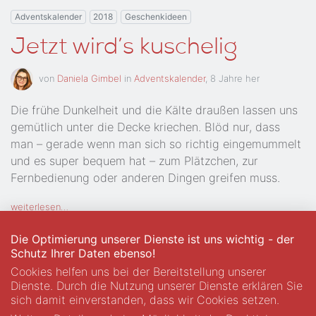
Adventskalender
2018
Geschenkideen
Jetzt wird’s kuschelig
von
Daniela Gimbel
in
Adventskalender
,
8 Jahre her
Die frühe Dunkelheit und die Kälte draußen lassen uns
gemütlich unter die Decke kriechen. Blöd nur, dass
man – gerade wenn man sich so richtig eingemummelt
und es super bequem hat – zum Plätzchen, zur
Fernbedienung oder anderen Dingen greifen muss.
weiterlesen…
Die Optimierung unserer Dienste ist uns wichtig - der
Schutz Ihrer Daten ebenso!
Adventskalender
2018
Geschenkideen
Kultur
Cookies helfen uns bei der Bereitstellung unserer
Kulinarisch-kulturelle
Dienste. Durch die Nutzung unserer Dienste erklären Sie
sich damit einverstanden, dass wir Cookies setzen.
Stadtführungen